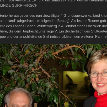
of. Dr. JOHANNA EDER, und die Staatssekretärin des Ministeriums f
EDLINDE GURR-HIRSCH.
niorherausgeber des nun „bewältigten“ Grundlagenwerks, fand kriti
eutschland“ (abgedruckt im folgenden Beitrag). Als letzter Redner
elle des Landes Baden-Württemberg in Aulendorf einen Überblick übe
iere, die dem Jagdrecht unterliegen“. Ein Büchertisch des Stuttgart
uppe und der anschließende Stehimbiss bildeten den weiteren Rahmen