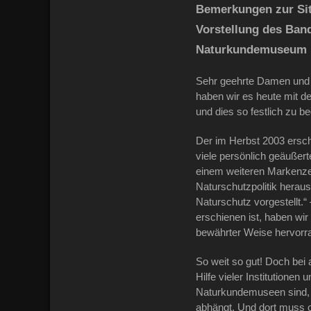
Bemerkungen zur Sit
Vorstellung des Ban
Naturkundemuseum 
Sehr geehrte Damen und 
haben wir es heute mit d
und dies so festlich zu 
Der im Herbst 2003 ersch
viele persönlich geäußer
einem weiteren Markenzei
Naturschutzpolitik herau
Naturschutz vorgestellt.
erschienen ist, haben wi
bewährter Weise hervorra
So weit so gut! Doch bei
Hilfe vieler Institutione
Naturkundemuseen sind, 
abhängt. Und dort muss od