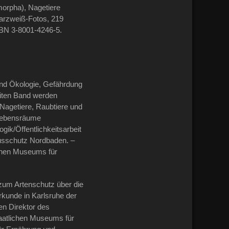
morpha), Nagetiere
warzweiß-Fotos, 219
SBN 3-8001-4246-5.
und Ökologie, Gefährdung
eiten Band werden
Nagetiere, Raubtiere und
 Lebensräume
k/Öffentlichkeitsarbeit
ausschutz Nordbaden. –
chen Museums für
um Artenschutz über die
kunde in Karlsruhe der
en Direktor des
aatlichen Museums für