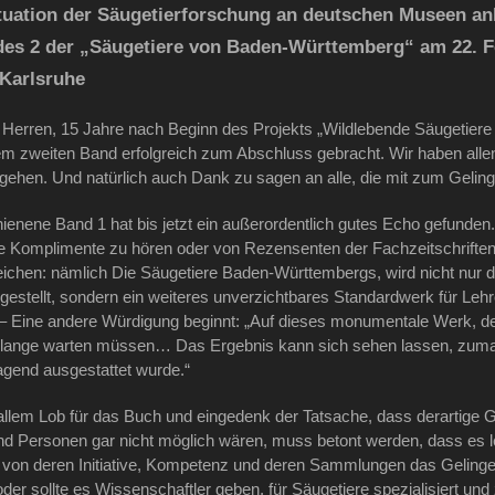
uation der Säugetierforschung an deutschen Museen anl
des 2 der „Säugetiere von Baden-Württemberg“ am 22. F
Karlsruhe
Herren, 15 Jahre nach Beginn des Projekts „Wildlebende Säugetiere
em zweiten Band erfolgreich zum Abschluss gebracht. Wir haben alle
begehen. Und natürlich auch Dank zu sagen an alle, die mit zum Gelin
ienene Band 1 hat bis jetzt ein außerordentlich gutes Echo gefunden.
te Komplimente zu hören oder von Rezensenten der Fachzeitschriften 
chen: nämlich Die Säugetiere Baden-Württembergs, wird nicht nur d
sgestellt, sondern ein weiteres unverzichtbares Standardwerk für Leh
“ – Eine andere Würdigung beginnt: „Auf dieses monumentale Werk, d
r lange warten müssen… Das Ergebnis kann sich sehen lassen, zuma
gend ausgestattet wurde.“
 allem Lob für das Buch und eingedenk der Tatsache, dass derartige
n und Personen gar nicht möglich wären, muss betont werden, dass es le
von deren Initiative, Kompetenz und deren Sammlungen das Gelinge
er sollte es Wissenschaftler geben, für Säugetiere spezialisiert und 