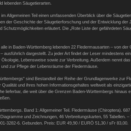
d lebenden Säugetierarten.
h im Allgemeinen Teil einen umfassenden Überblick über die Säugeti
n der Geschichte der Säugetierforschung und der Entwicklung der
Schutzmöglichkeiten erläutert. Die „Rote Liste der gefährdeten Säug
n alle in Baden-Württemberg lebenden 22 Fledermausarten – von der
– ausführlich dargestellt. Zu jeder Art findet der Leser mindestens ei
Ökologie, Lebensweise sowie zur Verbreitung. Außerdem nennt das
nd zur Pflege der Lebensräume der Fledermäuse.
rttembergs“ sind Bestandteil der Reihe der Grundlagenwerke zur F
 Qualität und ihres hohen Informationsgehaltes weltweit als einzigartig
he lieferbar, die weit über die Grenzen Baden-Württembergs hinaus 
ießen.
ttembergs. Band 1: Allgemeiner Teil. Fledermäuse (Chiroptera). 687 
iagramme und Zeichnungen, 46 Verbreitungskarten, 55 Tabellen. – S
001-3282-6. Gebunden. Preis: EUR 49,90 / EURÖ 51,30 / sFr 83,00.