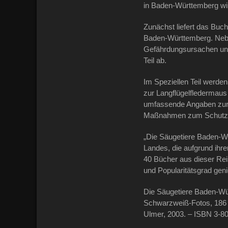
in Baden-Württemberg wil
Zunächst liefert das Buc
Baden-Württemberg. Nebe
Gefährdungsursachen und 
Teil ab.
Im Speziellen Teil werde
zur Langflügelfledermaus 
umfassende Angaben zur 
Maßnahmen zum Schutz u
„Die Säugetiere Baden-Wü
Landes, die aufgrund ihrer
40 Bücher aus dieser Rei
und Popularitätsgrad gen
Die Säugetiere Baden-Wür
Schwarzweiß-Fotos, 186 D
Ulmer, 2003. – ISBN 3-8