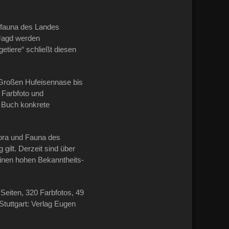
erfauna des Landes
 Jagd werden
etiere“ schließt diesen
 Großen Hufeisennase bis
n Farbfoto und
 Buch konkrete
lora und Fauna des
 gilt. Derzeit sind über
einen hohen Bekanntheits-
Seiten, 320 Farbfotos, 49
tuttgart: Verlag Eugen