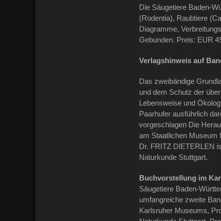
Die Säugetiere Baden-Wür
(Rodentia), Raubtiere (Ca
Diagramme, Verbreitungsk
Gebunden. Preis: EUR 49
Verlagshinweis auf Ba
Das zweibändige Grundlag
und dem Schutz der über 
Lebensweise und Ökologie
Paarhufer ausführlich d
vorgeschlagen Die Herau
am Staatlichen Museum fü
Dr. FRITZ DIETERLEN ist
Naturkunde Stuttgart.
Buchvorstellung im Ka
Säugetiere Baden-Württe
umfangreiche zweite Band
Karlsruher Museums, Pro