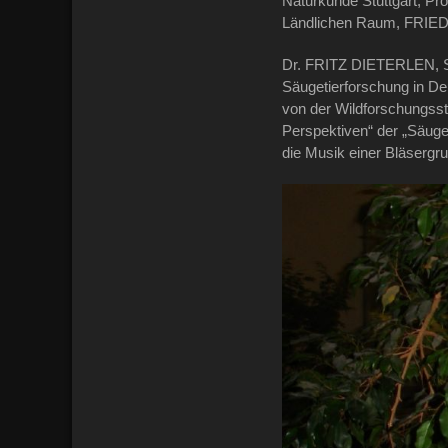
Naturkunde Stuttgart, Pr
Ländlichen Raum, FRI
Dr. FRITZ DIETERLEN, Se
Säugetierforschung in D
von der Wildforschungsst
Perspektiven“ der „Säuget
die Musik einer Bläsergr