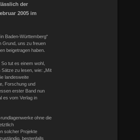
ässlich der
ebruar 2005 im
 in Baden-Württemberg“
n Grund, uns zu freuen
gen beigetragen haben.
 So tut es einem wohl,
Sätze zu lesen, wie: „Mit
ie landesweite
re, Forschung und
essen erster Band nun
l es vom Verlag in
 Grundlagenwerke ohne die
tztlich
n solcher Projekte
zuständig, bestenfalls