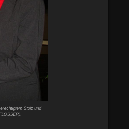
rechtigtem Stolz und
D FLÖSSER).