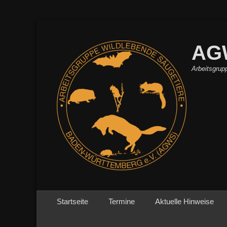
AG
Arbeitsgrup
Primäres Menü
Zum
Startseite
Termine
Aktuelle Hinweise
Inhalt
springen