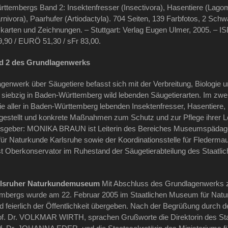
ttembergs Band 2: Insektenfresser (Insectivora), Hasentiere (Lago
rnivora), Paarhufer (Artiodactyla). 704 Seiten, 139 Farbfotos, 2 Sch
arten und Zeichnungen. – Stuttgart: Verlag Eugen Ulmer, 2005. – I
,90 / EURÖ 51,30 / sFr 83,00.
nd 2 des Grundlagenwerks
enwerk über Säugetiere befasst sich mit der Verbreitung, Biologie 
siebzig in Baden-Württemberg wild lebenden Säugetierarten. Im zw
 aller in Baden-Württemberg lebenden Insektenfresser, Hasentiere, 
argestellt und konkrete Maßnahmen zum Schutz und zur Pflege ihrer
sgeber: MONIKA BRAUN ist Leiterin des Bereiches Museumspädagogi
r Naturkunde Karlsruhe sowie der Koordinationsstelle für Flederm
 Oberkonservator im Ruhestand der Säugetierabteilung des Staatli
rlsruher Naturkundemuseum
Mit Abschluss des Grundlagenwerks z
mbergs wurde am 22. Februar 2005 im Staatlichen Museum für Natur
 feierlich der Öffentlichkeit übergeben. Nach der Begrüßung durch d
f. Dr. VOLKMAR WIRTH, sprachen Grußworte die Direktorin des St